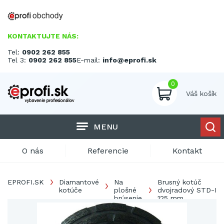
KONTAKTUJTE NÁS:
Tel:
0902 262 855
Tel 3:
0902 262 855
E-mail:
info@eprofi.sk
0
Váš košík
MENU
O nás
Referencie
Kontakt
EPROFI.SK
Diamantové
Na
Brusný kotúč
kotúče
plošné
dvojradový STD-I
brúsenie
125 mm