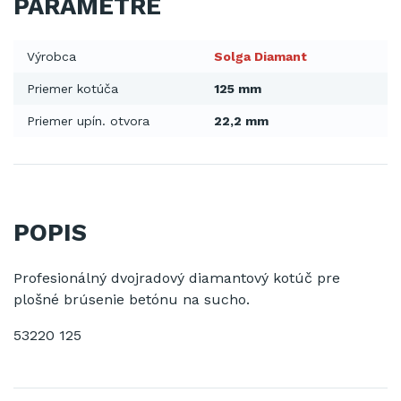
PARAMETRE
Výrobca
Solga Diamant
Priemer kotúča
125 mm
Priemer upín. otvora
22,2 mm
POPIS
Profesionálný
dvojradový
diamantový
kotúč
pre
plošné
brúsenie
betónu
na
sucho
.
53220 125