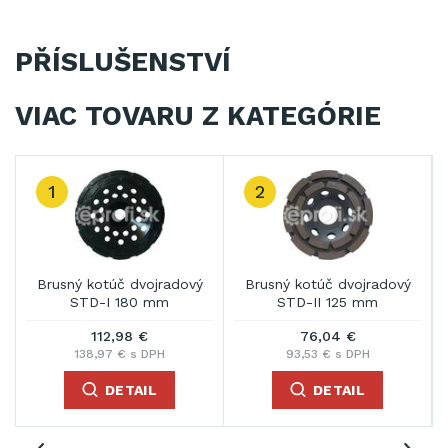
PŘÍSLUŠENSTVÍ
VIAC TOVARU Z KATEGÓRIE
1
2
m
Brusný kotúč dvojradový
Brusný kotúč dvojradový
STD-I 180 mm
STD-II 125 mm
112,98 €
76,04 €
138,97 € s DPH
93,53 € s DPH
DETAIL
DETAIL