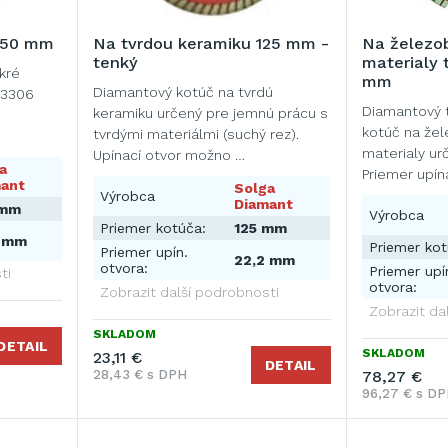
350 mm
Na tvrdou keramiku 125 mm -
Na železob
tenký
materialy
kré
mm
Diamantový kotúč na tvrdú
13306
Diamantový 
keramiku určený pre jemnú prácu s
kotúč na žel
tvrdými materiálmi (suchý rez).
materialy ur
Upínací otvor možno …
a
Priemer upí
ant
Solga
nastaviť …
Výrobca
Diamant
 mm
Výrobca
Priemer kotúča:
125 mm
4 mm
Priemer kot
Priemer upín.
22,2 mm
otvora:
Priemer upí
ti
otvora:
Zobrazit další podrobnosti
Zobrazit da
SKLADOM
DETAIL
SKLADOM
23,11 €
DETAIL
28,43 € s DPH
78,27 €
96,27 € s D