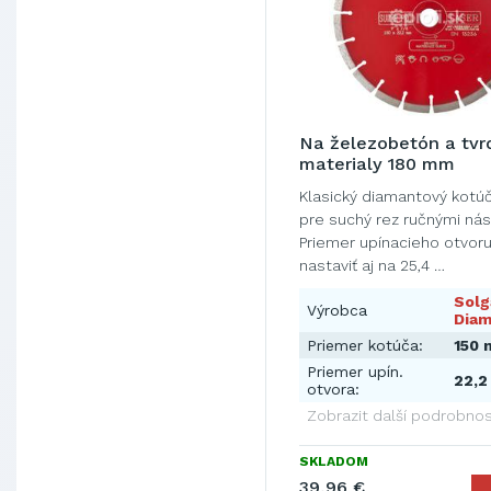
Na železobetón a tvr
materialy 180 mm
Klasický diamantový kotú
pre suchý rez ručnými nás
Priemer upínacieho otvor
nastaviť aj na 25,4 …
Solg
Výrobca
Diam
Priemer kotúča:
150
Priemer upín.
22,
otvora:
Zobrazit další podrobnos
SKLADOM
39,96 €