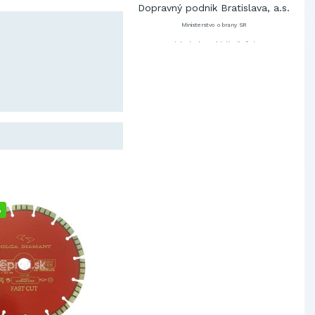
Ministerstvo obrany SR
Východoslovenská distribučná,
a.s.
SCHINDLER ESKALÁTORY, s.r.o.
Metrostav Slovakia a.s.
Tatry Mountains Resorts, a.s.
Výskumný ústav chemických
vlákien, a.s.
OBAL-SERVIS, a.s. Košice
Prievidzské pekárne a cukrárne
a.s.
Slovenské elektrárne, a.s.
Dopravný podnik Bratislava, a.s.
%
Ministerstvo obrany SR
Východoslovenská distribučná,
a.s.
SCHINDLER ESKALÁTORY, s.r.o.
Metrostav Slovakia a.s.
Tatry Mountains Resorts, a.s.
Výskumný ústav chemických