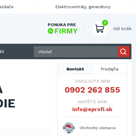
ysúšače
Elektrocentrály, generátory
0
PONUKA PRE
Váš košík
FIRMY
kt
Kontakt
Predajňa
ZAVOLAJTE NÁM
A
0902 262 855
DIE
NAPÍŠTE NÁM
info@eprofi.sk
Obchodný zástupca