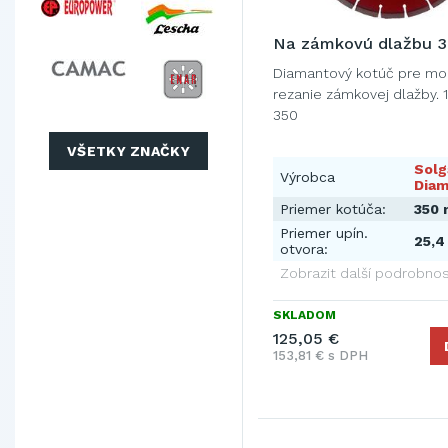
Na zámkovú dlažbu 
Diamantový kotúč pre mo
rezanie zámkovej dlažby. 
350
VŠETKY ZNAČKY
Solg
Výrobca
Diam
Priemer kotúča:
350
Priemer upín.
25,
otvora:
Zobrazit další podrobnos
SKLADOM
125,05 €
153,81 € s DPH