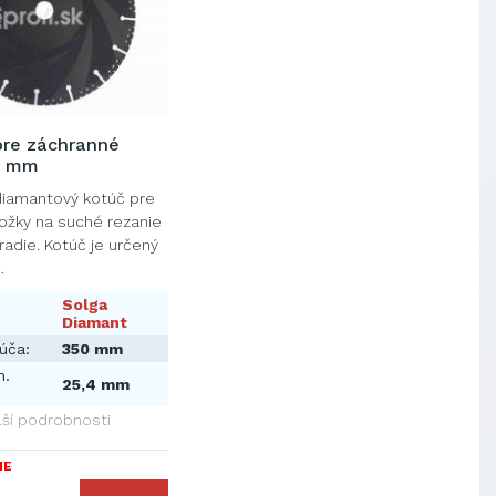
pre záchranné
0 mm
diamantový kotúč pre
ožky na suché rezanie
radie. Kotúč je určený
…
Solga
Diamant
úča:
350 mm
n.
25,4 mm
lší podrobnosti
IE