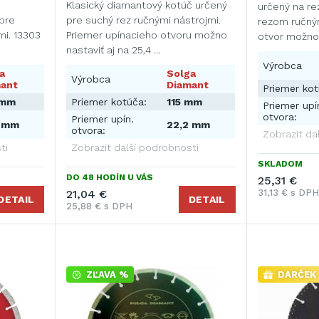
Klasický diamantový kotúč určený
určený na re
pre
pre suchý rez ručnými nástrojmi.
rezom ručným
mi. 13303
Priemer upínacieho otvoru možno
otvor možno 
nastaviť aj na 25,4 …
Výrobca
a
Solga
Výrobca
ant
Diamant
Priemer kot
 mm
Priemer kotúča:
115 mm
Priemer upí
otvora:
Priemer upín.
4 mm
22,2 mm
otvora:
Zobrazit da
ti
Zobrazit další podrobnosti
SKLADOM
DO 48 HODÍN U VÁS
25,31 €
21,04 €
31,13 € s DPH
DETAIL
DETAIL
25,88 € s DPH
ZĽAVA %
DARČEK