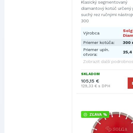
Klasický segmentovaný
diamantový kotúč určený 
suchý rez ručnými nástroj
300
Solg
Výrobca
Diam
Priemer kotúča:
300
Priemer upín.
25,
otvora:
Zobrazit další podrobnos
SKLADOM
105,15 €
129,33 € s DPH
ZĽAVA %