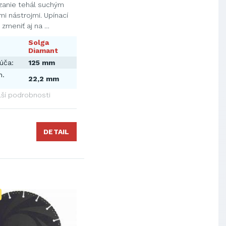
zanie tehál suchým
i nástrojmi. Upínací
zmeniť aj na …
Solga
Diamant
úča:
125 mm
n.
22,2 mm
lší podrobnosti
DETAIL