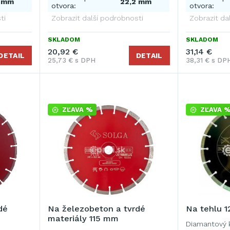
4 mm
22,2 mm
otvora:
otvora:
ti
Zobrazit další podrobnosti
Zobrazit da
SKLADOM
SKLADOM
20,92 €
31,14 €
DETAIL
DETAIL
25,73 € s DPH
38,31 € s DP
ZĽAVA %
ZĽAVA 
dé
Na železobeton a tvrdé
Na tehlu 
materiály 115 mm
Diamantový 