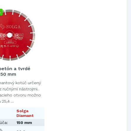
%
etón a tvrdé
 150 mm
mantový kotúč určený
z ručnými nástrojmi.
nacieho otvoru možno
a 25,4 …
Solga
Diamant
úča:
150 mm
n.