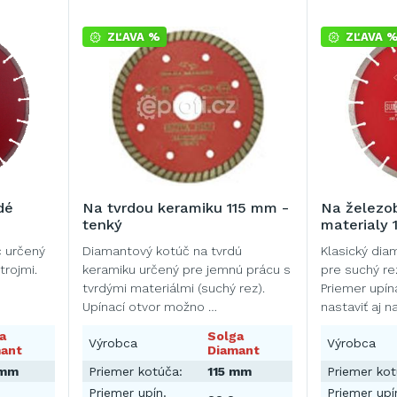
ZĽAVA %
ZĽAVA 
dé
Na tvrdou keramiku 115 mm -
Na železob
tenký
materialy
č určený
Diamantový kotúč na tvrdú
Klasický dia
trojmi.
keramiku určený pre jemnú prácu s
pre suchý re
tvrdými materiálmi (suchý rez).
Priemer upí
Upínací otvor možno …
nastaviť aj n
a
Solga
Výrobca
Výrobca
ant
Diamant
 mm
Priemer kotúča:
115 mm
Priemer kot
Priemer upín.
Priemer upí