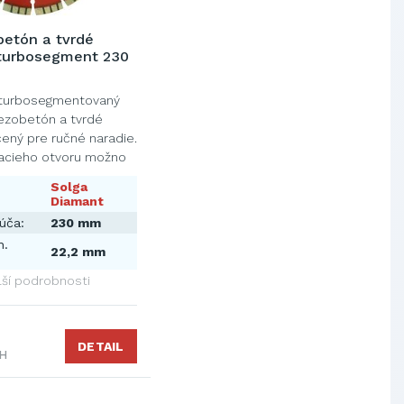
vlákien, a.s.
OBAL-SERVIS, a.s. Košice
etón a tvrdé
 turbosegment 230
Prievidzské pekárne a cukrárne
a.s.
turbosegmentovaný
ezobetón a tvrdé
čený pre ručné naradie.
nacieho otvoru možno
Solga
Diamant
úča:
230 mm
n.
22,2 mm
lší podrobnosti
DETAIL
PH