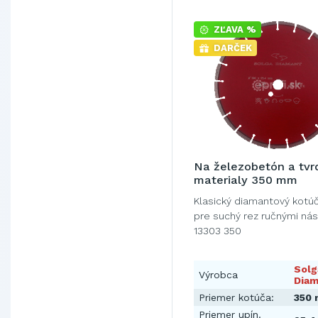
ZĽAVA %
DARČEK
Na železobetón a tvr
materialy 350 mm
Klasický diamantový kotú
pre suchý rez ručnými nás
13303 350
Solg
Výrobca
Diam
Priemer kotúča:
350
Priemer upín.