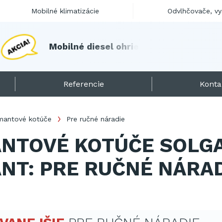
Mobilné klimatizácie
Odvlhčovače, v
M
o
b
i
l
n
é
d
i
e
s
e
l
o
h
r
i
e
v
a
č
e
s
k
l
a
d
o
m
!
Referencie
Konta
mantové kotúče
Pre ručné náradie
NTOVÉ KOTÚČE SOLG
NT: PRE RUČNÉ NÁRA