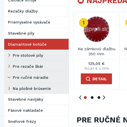
NAJPREDÁ
Čistiace stroje
Rezačky dlažby
3
Priemyselné vysávače
Stavebné píly
Diamantové kotúče
ou keramiku
Na železobetón a
Na železobetón a
N
m - tenký
tvrdé materialy
tvrdé materialy 350
Pre stolové píly
turbosegment 230
mm
3,11 €
78,27 €
125,05 €
mm
Pre rezače škár
3 € s DPH
96,27 € s DPH
153,81 € s DPH
Pre ručné náradie
DETAIL
DETAIL
DETAIL
Na plošné brúsenie
Stavebné navijáky
Pásové nakladače
PRE RUČNÉ 
Snehové frézy