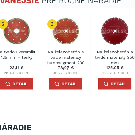
VANEJŠIE
PRE RUČNÉ NÁRADIE
a tvrdou keramiku
Na železobetón a
Na železobetón a
115 mm - tenký
tvrdé materialy 150
tvrdé materialy 300
mm
mm
20,92 €
31,14 €
105,15 €
25,73 € s DPH
38,31 € s DPH
129,33 € s DPH
DETAIL
DETAIL
DETAIL
NÁRADIE