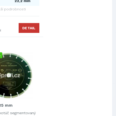
22,2 mm
lší podrobnosti
DETAIL
H
%
125 mm
kotúč segmentovaný