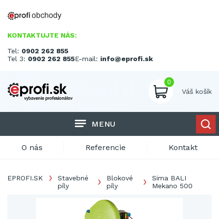
KONTAKTUJTE NÁS:
Tel:
0902 262 855
Tel 3:
0902 262 855
E-mail:
info@eprofi.sk
0
Váš košík
MENU
O nás
Referencie
Kontakt
EPROFI.SK
Stavebné
Blokové
Sima BALI
píly
píly
Mekano 500