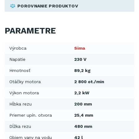
POROVNANIE PRODUKTOV
PARAMETRE
Výrobca
Sima
Napätie
230 V
Hmotnosť
89,2 kg
Otáčky motora
2 800 ot./min
Výkon motora
2,2 kW
Hĺbka rezu
200 mm
Priemer upín. otvora
25,4 mm
Dĺžka rezu
480 mm
Objem vany na vodu
42 l