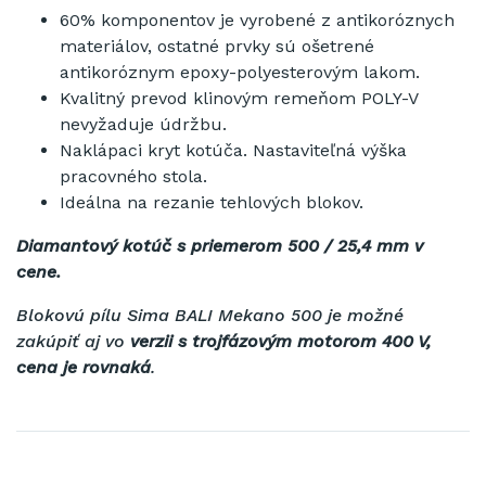
60
%
komponentov
je vyrobené
z
antikoróznych
materiálov
, ostatné
prvky
sú ošetrené
antikoróznym
epoxy
-
polyesterovým
lakom
.
Kvalitný
prevod
klinovým
remeňom
POLY
-V
nevyžaduje
údržbu
.
Naklápaci
kryt
kotúča
.
Nastaviteľná výška
pracovného
stola
.
Ideálna
na rezanie
tehlových
blokov
.
Diamantový kotúč s priemerom 500 / 25,4 mm v
cene.
Blokovú pílu Sima BALI Mekano 500 je možné
zakúpiť aj vo
verzii s trojfázovým motorom 400 V,
cena je rovnaká
.