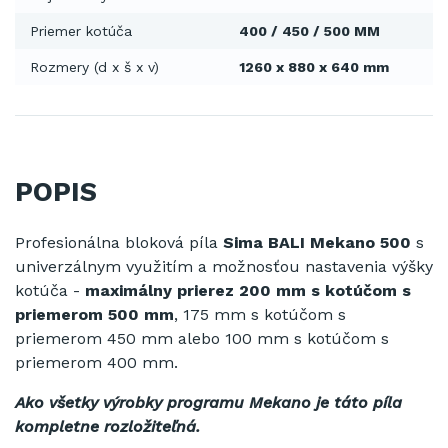
Priemer kotúča
400 / 450 / 500 MM
Rozmery (d x š x v)
1260 x 880 x 640 mm
POPIS
Profesionálna
bloková
píla
Sima BALI Mekano 500
s
univerzálnym
využitím
a možnosťou
nastavenia výšky
kotúča
-
maximálny prierez 200 mm s kotúčom s
priemerom 500 mm
,
175
mm
s
kotúčom
s
priemerom
450
mm
alebo 100
mm
s
kotúčom
s
priemerom
400
mm
.
Ako všetky výrobky programu Mekano je táto píla
kompletne rozložiteľná.