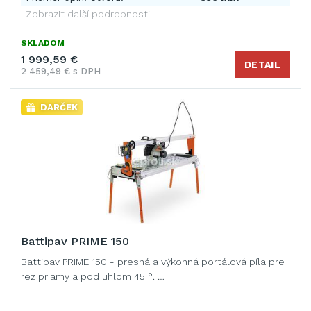
Zobrazit další podrobnosti
SKLADOM
1 999,59 €
DETAIL
2 459,49 € s DPH
DARČEK
Battipav PRIME 150
Battipav PRIME 150 - presná a výkonná portálová píla pre
rez priamy a pod uhlom 45 °. …