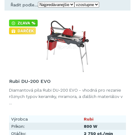
Řadit podle...
ZĽAVA %
DARČEK
Rubi DU-200 EVO
Diamantová píla Rubi DU-200 EVO - vhodná pro rezanie
rôznych typov keramiky, mramora, a ďalších materiálov v
…
Výrobca
Rubi
Príkon:
800 W
Otáčky:
2 750 ot./min