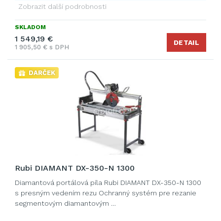
Zobrazit další podrobnosti
SKLADOM
1 549,19 €
DETAIL
1 905,50 € s DPH
DARČEK
Rubi DIAMANT DX-350-N 1300
Diamantová portálová píla Rubi DIAMANT DX-350-N 1300
s presným vedením rezu Ochranný systém pre rezanie
segmentovým diamantovým …