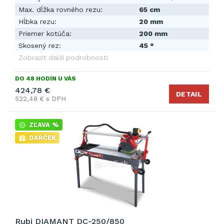
Max. dĺžka rovného rezu:
65 cm
Hĺbka rezu:
20 mm
Priemer kotúča:
200 mm
Skosený rez:
45 °
Zobrazit další podrobnosti
DO 48 HODÍN U VÁS
424,78 €
DETAIL
522,48 € s DPH
ZĽAVA %
DARČEK
Rubi DIAMANT DC-250/850