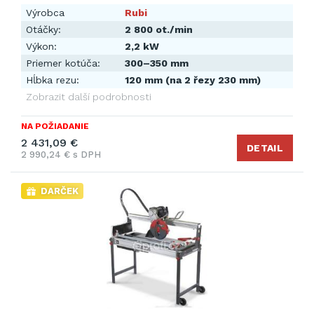
Výrobca
Rubi
Otáčky:
2 800 ot./min
Výkon:
2,2 kW
Priemer kotúča:
300–350 mm
Hĺbka rezu:
120 mm (na 2 řezy 230 mm)
Zobrazit další podrobnosti
NA POŽIADANIE
2 431,09 €
DETAIL
2 990,24 € s DPH
DARČEK