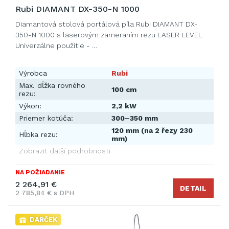
Rubi DIAMANT DX-350-N 1000
Diamantová stolová portálová píla Rubi DIAMANT DX-
350-N 1000 s laserovým zameraním rezu LASER LEVEL
Univerzálne použitie - …
Výrobca
Rubi
Max. dĺžka rovného
100 cm
rezu:
Výkon:
2,2 kW
Priemer kotúča:
300–350 mm
120 mm (na 2 řezy 230
Hĺbka rezu:
mm)
Zobrazit další podrobnosti
NA POŽIADANIE
2 264,91 €
DETAIL
2 785,84 € s DPH
DARČEK