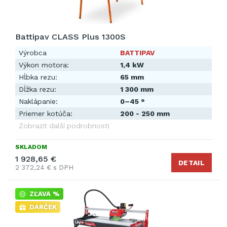
Battipav CLASS Plus 1300S
Výrobca
BATTIPAV
Výkon motora:
1,4 kW
Hĺbka rezu:
65 mm
Dĺžka rezu:
1 300 mm
Naklápanie:
0–45 °
Priemer kotúča:
200 - 250 mm
Zobrazit další podrobnosti
SKLADOM
1 928,65 €
DETAIL
2 372,24 € s DPH
ZĽAVA %
DARČEK