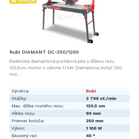
DARČEK
Rubi DIAMANT DC-250/1200
Elektrická diamantová portálová píla s dĺžkou rezu
120,5cm, motor o výkone 1,1 kW. Diamantový kotúč 250
mm …
Výrobca
Rubi
Otáčky:
2 790 ot./min
Max. dĺžka rovného rezu:
120,5 cm
Hĺbka rezu:
90 mm
Priemer kotúča:
250 mm
Výkon:
1 100 W
Skosený rez:
45 °