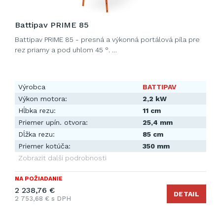
Battipav PRIME 85
Battipav PRIME 85 - presná a výkonná portálová píla pre
rez priamy a pod uhlom 45 °. …
Výrobca
BATTIPAV
Výkon motora:
2,2 kW
Hĺbka rezu:
11 cm
Priemer upín. otvora:
25,4 mm
Dĺžka rezu:
85 cm
Priemer kotúča:
350 mm
Zobrazit další podrobnosti
NA POŽIADANIE
2 238,76 €
DETAIL
2 753,68 € s DPH