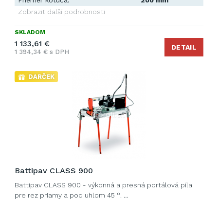
Priemer kotúča:
200 mm
Zobrazit další podrobnosti
SKLADOM
1 133,61 €
DETAIL
1 394,34 € s DPH
DARČEK
Battipav CLASS 900
Battipav CLASS 900 - výkonná a presná portálová píla
pre rez priamy a pod uhlom 45 °. …