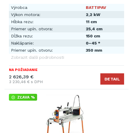
Výrobca
BATTIPAV
Výkon motora:
2,2 kW
Hĺbka rezu:
11 cm
Priemer upín. otvora:
25,4 cm
Dĺžka rezu:
150 cm
Naklápanie:
0–45 °
Priemer upín. otvoru:
350 mm
Zobrazit další podrobnosti
NA POŽIADANIE
2 626,39 €
DETAIL
3 230,46 € s DPH
ZĽAVA %