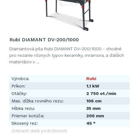
Rubi DIAMANT DV-200/1000
Diamantová píla Rubi DIAMANT DV-200/1000 - vhodné
pro rezanie rôznych typov keramiky, mramora, a ďalších
materiálov v …
Výrobca
Rubi
Príkon:
1,1 kW
Otáčky:
2 750 ot./min
Max. dĺžka rovného rezu:
106 cm
Hĺbka rezu:
35 mm
Priemer kotúča:
200 mm
Skosený rez:
45 °
Zobrazit další podrobnosti