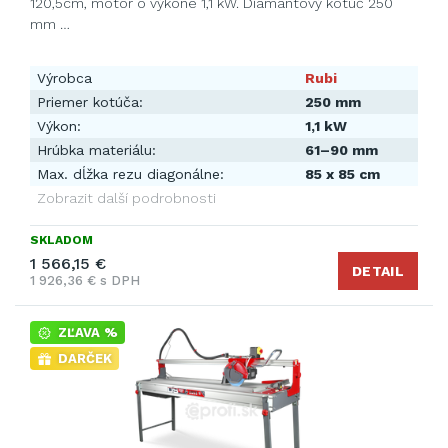
120,5cm, motor o výkone 1,1 kW. Diamantový kotúč 250
mm …
Výrobca
Rubi
Priemer kotúča:
250 mm
Výkon:
1,1 kW
Hrúbka materiálu:
61–90 mm
Max. dĺžka rezu diagonálne:
85 x 85 cm
Zobrazit další podrobnosti
SKLADOM
1 566,15 €
DETAIL
1 926,36 € s DPH
ZĽAVA %
DARČEK