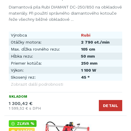
Diamantová pila Rubi DIAMANT DC-250/850 na obkladové
materiály. Při použití správného diamantového kotouče
řeže všechny běžné obkladové …
Výrobca
Rubi
Otáčky motora:
2 790 ot./min
Max. dĺžka rovného rezu:
105 cm
Hĺbka rezu:
50 mm
Priemer kotúča:
250 mm
Výkon:
1 100 W
Skosený rez:
45 °
Zobrazit další podrobnosti
SKLADOM
1 300,42 €
DETAIL
1 599,52 € s DPH
ZĽAVA %