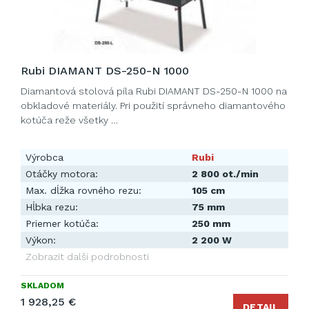
Rubi DIAMANT DS-250-N 1000
Diamantová stolová píla Rubi DIAMANT DS-250-N 1000 na
obkladové materiály. Pri použití správneho diamantového
kotúča reže všetky …
Výrobca
Rubi
Otáčky motora:
2 800 ot./min
Max. dĺžka rovného rezu:
105 cm
Hĺbka rezu:
75 mm
Priemer kotúča:
250 mm
Výkon:
2 200 W
Zobrazit další podrobnosti
SKLADOM
1 928,25 €
DETAIL