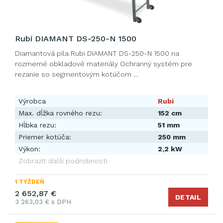
Rubi DIAMANT DS-250-N 1500
Diamantová pila Rubi DIAMANT DS-250-N 1500 na
rozmerné obkladové materiály Ochranný systém pre
rezanie so segmentovým kotúčom …
Výrobca
Rubi
Max. dĺžka rovného rezu:
152 cm
Hĺbka rezu:
51 mm
Priemer kotúča:
250 mm
Výkon:
2,2 kW
Zobrazit další podrobnosti
1 TÝŽDEŇ
2 652,87 €
DETAIL
3 263,03 € s DPH