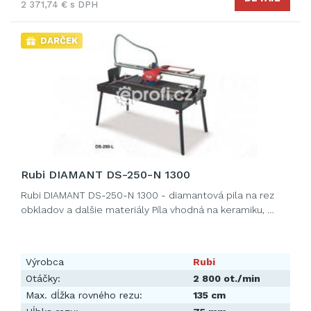
2 371,74 € s DPH
DARČEK
Rubi DIAMANT DS-250-N 1300
Rubi DIAMANT DS-250-N 1300 - diamantová pila na rez
obkladov a dalšie materiály Píla vhodná na keramiku, …
Výrobca
Rubi
Otáčky:
2 800 ot./min
Max. dĺžka rovného rezu:
135 cm