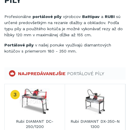
PÍLY
Profesionálne
portálové píly
výrobcov
Battipav
a
RUBI
sú
určené predovšetkým na rezanie dlažby a obkladov. Podľa
typu píly a použitého kotúča je možné vykonávať rezy až do
hĺbky 120 mm v maximálnej dĺžke až 155 cm.
Portálové píly
v našej ponuke využívajú diamantových
kotúčov s priemerom 180 - 350 mm.
NAJPREDÁVANEJŠIE
PORTÁLOVÉ PÍLY
3
0
Rubi DIAMANT DC-
Rubi DIAMANT DX-350-N
250/1200
1300