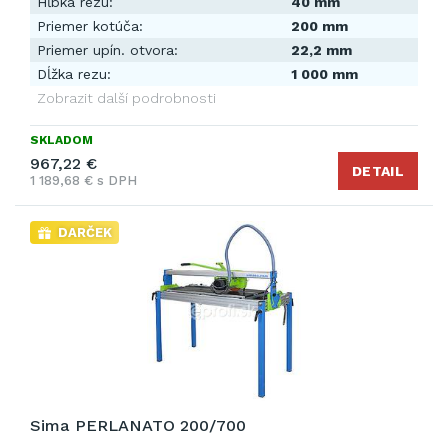
Hĺbka rezu:
40 mm
Priemer kotúča:
200 mm
Priemer upín. otvora:
22,2 mm
Dĺžka rezu:
1 000 mm
Zobrazit další podrobnosti
SKLADOM
967,22 €
DETAIL
1 189,68 € s DPH
DARČEK
Sima PERLANATO 200/700