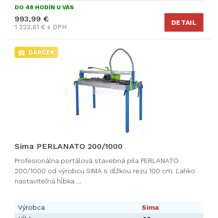
DO 48 HODÍN U VÁS
993,99 €
DETAIL
1 222,61 € s DPH
DARČEK
Sima PERLANATO 200/1000
Profesionálna portálová stavebná píla PERLANATO
200/1000 od výrobcu SIMA s dĺžkou rezu 100 cm. Ľahko
nastaviteľná hĺbka …
Výrobca
Sima