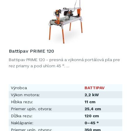
Battipav PRIME 120
Battipav PRIME 120 - presná a výkonná portálová píla pre
rez priamy a pod uhlom 45 °. …
Výrobca
BATTIPAV
Výkon motora:
2,2 kW
Hĺbka rezu:
11 cm
Priemer upín. otvora:
25,4 cm
Dĺžka rezu:
120 cm
Naklápanie:
0–45 °
Priemer upín. otvoru:
350 mm