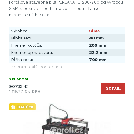
Portálová stavebná píla PERLANATO 200/700 od výrobcu
SIMA s posuvom po hliníkovom mostu. Ľahko
nastaviteľná hĺbka a …
Výrobca
Sima
Hĺbka rezu:
40 mm
Priemer kotúča:
200 mm
Priemer upín. otvora:
22,2 mm
Dĺžka rezu:
700 mm
Zobrazit další podrobnosti
SKLADOM
907,13 €
DETAIL
1 115,77 € s DPH
DARČEK