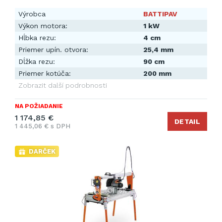
Výrobca
BATTIPAV
Výkon motora:
1 kW
Hĺbka rezu:
4 cm
Priemer upín. otvora:
25,4 mm
Dĺžka rezu:
90 cm
Priemer kotúča:
200 mm
Zobrazit další podrobnosti
NA POŽIADANIE
1 174,85 €
DETAIL
1 445,06 € s DPH
DARČEK