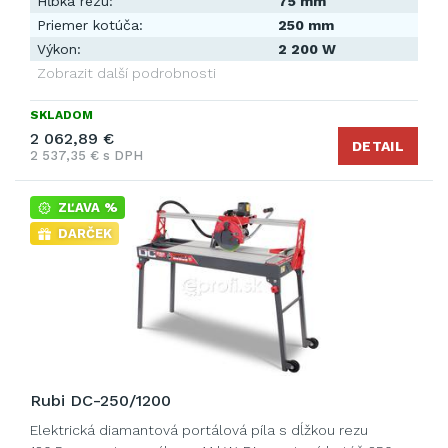
Hĺbka rezu:
75 mm
Priemer kotúča:
250 mm
Výkon:
2 200 W
Zobrazit další podrobnosti
SKLADOM
2 062,89 €
DETAIL
2 537,35 € s DPH
ZĽAVA %
DARČEK
Rubi DC-250/1200
Elektrická diamantová portálová píla s dĺžkou rezu