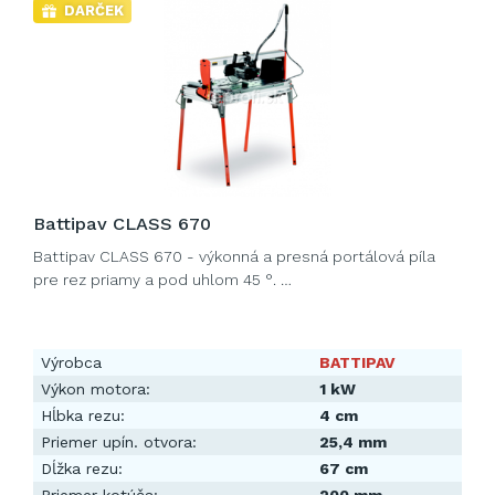
DARČEK
Battipav CLASS 670
Battipav CLASS 670 - výkonná a presná portálová píla
pre rez priamy a pod uhlom 45 °. …
Výrobca
BATTIPAV
Výkon motora:
1 kW
Hĺbka rezu:
4 cm
Priemer upín. otvora:
25,4 mm
Dĺžka rezu:
67 cm