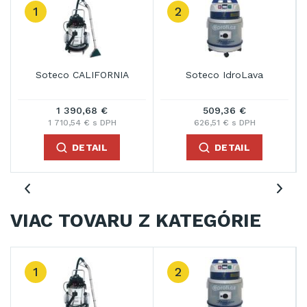
1
2
Soteco CALIFORNIA
Soteco IdroLava
1 390,68 €
509,36 €
1 710,54 € s DPH
626,51 € s DPH
DETAIL
DETAIL
VIAC TOVARU Z KATEGÓRIE
1
2