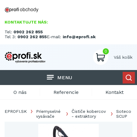
KONTAKTUJTE NÁS:
Tel:
0902 262 855
Tel 3:
0902 262 855
E-mail:
info@eprofi.sk
0
Váš košík
MENU
O nás
Referencie
Kontakt
EPROFI.SK
Priemyselné
Čističe kobercov
Soteco
vysávače
- extraktory
SCUP