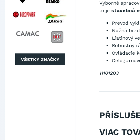
Výborné spracova
to je
stavebná m
Prevod vyk
Nožná brzd
Liatinový v
Robustný 
Ovládacie k
VŠETKY ZNAČKY
Celogumové
11101203
PŘÍSLUŠ
VIAC TOV