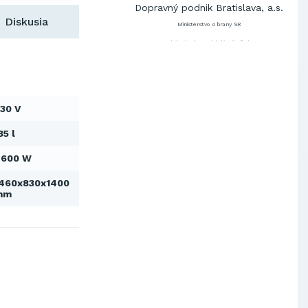
Dopravný podnik Bratislava, a.s.
Diskusia
Ministerstvo obrany SR
Východoslovenská distribučná,
a.s.
SCHINDLER ESKALÁTORY, s.r.o.
Metrostav Slovakia a.s.
Tatry Mountains Resorts, a.s.
30 V
Výskumný ústav chemických
vlákien, a.s.
35 l
OBAL-SERVIS, a.s. Košice
 600 W
Prievidzské pekárne a cukrárne
a.s.
460x830x1400
Slovenské elektrárne, a.s.
mm
Dopravný podnik Bratislava, a.s.
Ministerstvo obrany SR
Východoslovenská distribučná,
a.s.
SCHINDLER ESKALÁTORY, s.r.o.
Metrostav Slovakia a.s.
Tatry Mountains Resorts, a.s.