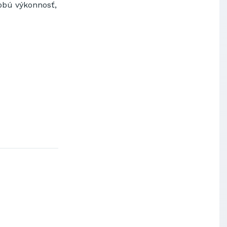
dobú výkonnosť,
Výskumný ústav chemických
vlákien, a.s.
OBAL-SERVIS, a.s. Košice
Prievidzské pekárne a cukrárne
a.s.