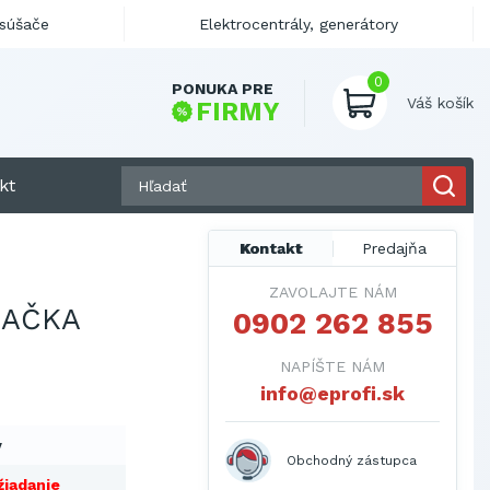
ysúšače
Elektrocentrály, generátory
0
PONUKA PRE
Váš košík
FIRMY
kt
Kontakt
Predajňa
ZAVOLAJTE NÁM
ŠAČKA
0902 262 855
NAPÍŠTE NÁM
info@eprofi.sk
y
Obchodný zástupca
žiadanie