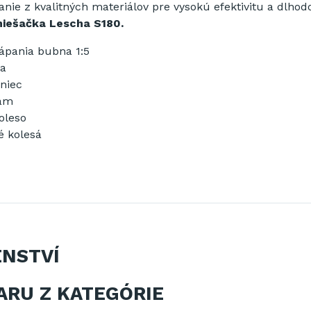
nie z kvalitných materiálov pre vysokú efektivitu a dlho
iešačka Lescha S180.
lápania bubna 1:5
a
eniec
rám
oleso
 kolesá
ENSTVÍ
ARU Z KATEGÓRIE