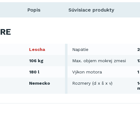
Popis
Súvisiace produkty
RE
Lescha
Napätie
2
106 kg
Max. objem mokrej zmesi
1
180 l
Výkon motora
1
Nemecko
Rozmery (d x š x v)
1