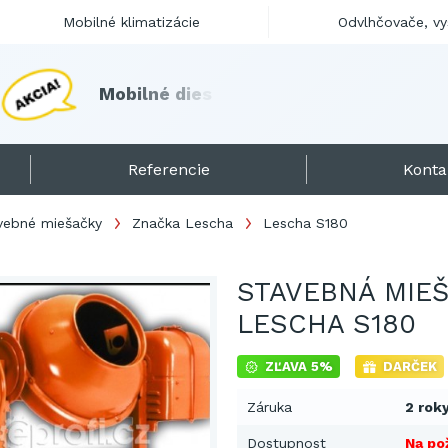
Mobilné klimatizácie
Odvlhčovače, v
M
o
b
i
l
n
é
d
i
e
s
e
l
o
h
r
i
e
v
a
č
e
s
k
l
a
d
o
m
!
Referencie
Konta
vebné miešačky
Značka Lescha
Lescha S180
STAVEBNÁ MIE
LESCHA S180
ZĽAVA 5%
DARČEK
Záruka
2 rok
Dostupnost
Na po