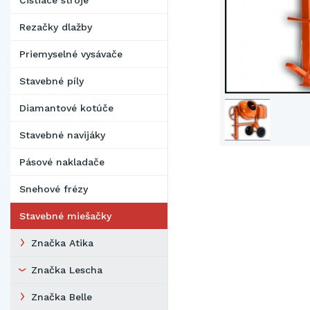
Čistiace stroje
Rezačky dlažby
Priemyselné vysávače
Stavebné píly
Diamantové kotúče
Stavebné navijáky
Pásové nakladače
Snehové frézy
Stavebné miešačky
Značka Atika
Značka Lescha
Značka Belle