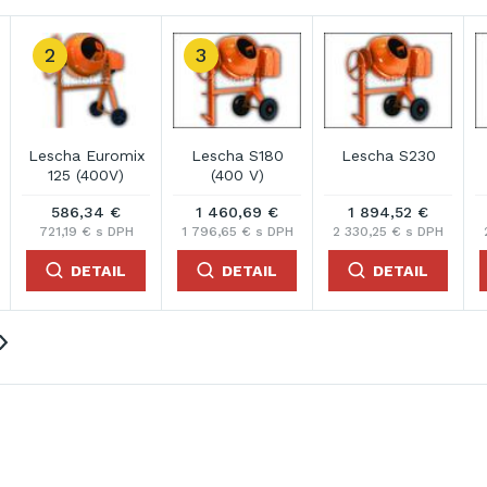
2
3
Lescha Euromix
Lescha S180
Lescha S230
125 (400V)
(400 V)
586,34 €
1 460,69 €
1 894,52 €
721,19 € s DPH
1 796,65 € s DPH
2 330,25 € s DPH
2 
DETAIL
DETAIL
DETAIL