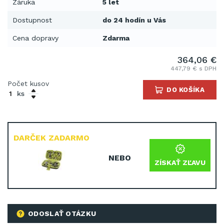
Záruka
5 let
Dostupnost
do 24 hodín u Vás
Cena dopravy
Zdarma
364,06 €
447,79 € s DPH
Počet kusov
DO KOŠÍKA
ks
DARČEK ZADARMO
NEBO
ZÍSKAŤ ZĽAVU
ODOSLAŤ OTÁZKU