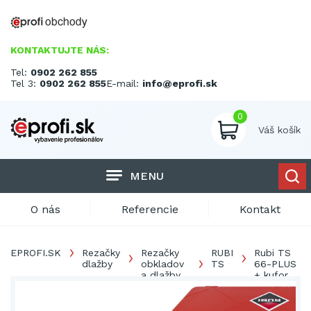
KONTAKTUJTE NÁS:
Tel:
0902 262 855
Tel 3:
0902 262 855
E-mail:
info@eprofi.sk
0
Váš košík
MENU
O nás
Referencie
Kontakt
EPROFI.SK
Rezačky
Rezačky
RUBI
Rubi TS
dlažby
obkladov
TS
66-PLUS
a dlažby
+ kufor