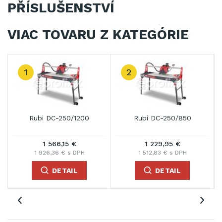
PŘÍSLUŠENSTVÍ
VIAC TOVARU Z KATEGÓRIE
1
2
Rubi DC-250/1200
Rubi DC-250/850
1 566,15 €
1 229,95 €
1 926,36 € s DPH
1 512,83 € s DPH
DETAIL
DETAIL