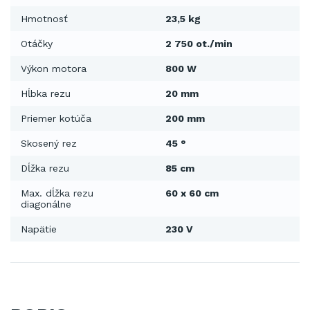
Hmotnosť
23,5 kg
Otáčky
2 750 ot./min
Výkon motora
800 W
Hĺbka rezu
20 mm
Priemer kotúča
200 mm
Skosený rez
45 °
Dĺžka rezu
85 cm
Max. dĺžka rezu
60 x 60 cm
diagonálne
Napätie
230 V