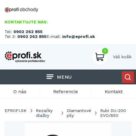
KONTAKTUJTE NÁS:
Tel:
0902 262 855
Tel 3:
0902 262 855
E-mail:
info@eprofi.sk
0
Váš košík
MENU
O nás
Referencie
Kontakt
EPROFI.SK
Rezačky
Diamantové
Rubi DU-200
dlažby
píly
EVO/850