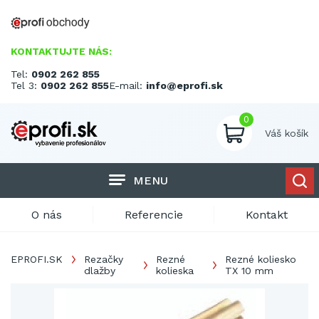
KONTAKTUJTE NÁS:
Tel:
0902 262 855
Tel 3:
0902 262 855
E-mail:
info@eprofi.sk
0
Váš košík
MENU
O nás
Referencie
Kontakt
EPROFI.SK
Rezačky
Rezné
Rezné koliesko
dlažby
kolieska
TX 10 mm