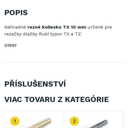
POPIS
Náhradné
rezné koliesko TX 10 mm
určené pre
rezačky
dlažby
Rubi
typov
TX
a
TZ
.
01991
PŘÍSLUŠENSTVÍ
VIAC TOVARU Z KATEGÓRIE
1
2