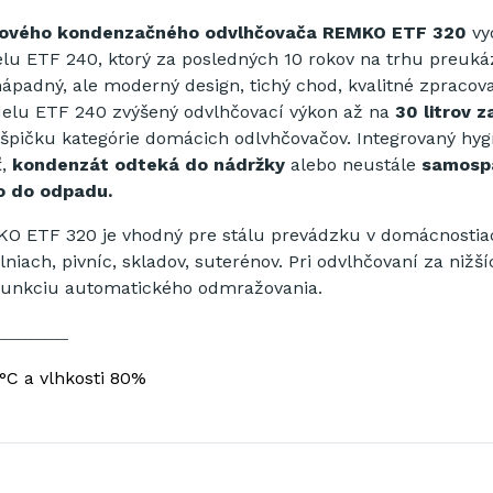
érového kondenzačného odvlhčovača REMKO ETF 320
vy
u ETF 240, ktorý za posledných 10 rokov na trhu preukáz
nápadný, ale moderný design, tichý chod, kvalitné zpracova
lu ETF 240 zvýšený odvlhčovací výkon až na
30 litrov 
a špičku kategórie domácich odlvhčovačov. Integrovaný hyg
ť,
kondenzát odteká do nádržky
alebo neustále
samos
o do odpadu.
O ETF 320 je vhodný pre stálu prevádzku v domácnostia
niach, pivníc, skladov, suterénov. Pri odvlhčovaní za nižší
a funkciu automatického odmražovania.
___________
 °C a vlhkosti 80%