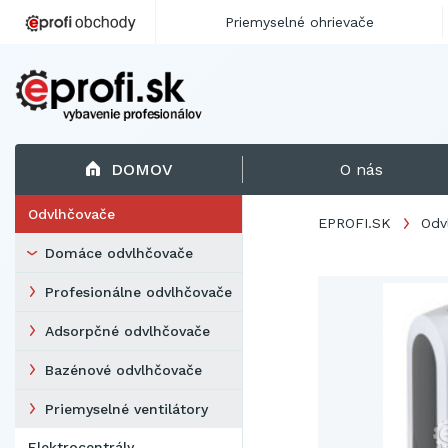
Priemyselné ohrievače
DOMOV
O nás
Odvlhčovače
EPROFI.SK
Odv
Domáce odvlhčovače
Profesionálne odvlhčovače
Adsorpčné odvlhčovače
Bazénové odvlhčovače
Priemyselné ventilátory
Elektrocentrály