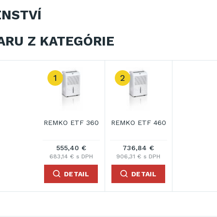
ENSTVÍ
ARU Z KATEGÓRIE
1
2
REMKO ETF 360
REMKO ETF 460
555,40 €
736,84 €
683,14 € s DPH
906,31 € s DPH
DETAIL
DETAIL