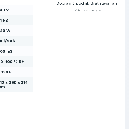
Dopravný podnik Bratislava, a.s.
30 V
Ministerstvo obrany SR
Východoslovenská distribučná,
1 kg
a.s.
SCHINDLER ESKALÁTORY, s.r.o.
620 W
Metrostav Slovakia a.s.
0 l/24h
Tatry Mountains Resorts, a.s.
200 m3
Výskumný ústav chemických
vlákien, a.s.
0–100 % RH
OBAL-SERVIS, a.s. Košice
Prievidzské pekárne a cukrárne
 134a
a.s.
Slovenské elektrárne, a.s.
12 x 390 x 314
mm
Dopravný podnik Bratislava, a.s.
Ministerstvo obrany SR
Východoslovenská distribučná,
a.s.
SCHINDLER ESKALÁTORY, s.r.o.
Metrostav Slovakia a.s.
Tatry Mountains Resorts, a.s.