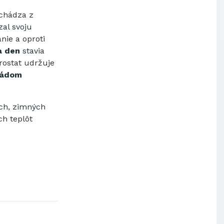
Výskumný ústav chemických
vlákien, a.s.
chádza z
al svoju
OBAL-SERVIS, a.s. Košice
nie a oproti
Prievidzské pekárne a cukrárne
a.s.
za den
stavia
rostat udržuje
pádom
ch, zimných
ch teplôt