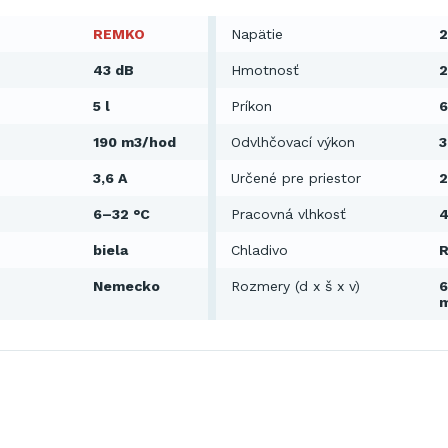
REMKO
Napätie
2
43 dB
Hmotnosť
2
5 l
Príkon
190 m3/hod
Odvlhčovací výkon
3
3,6 A
Určené pre priestor
6–32 °C
Pracovná vlhkosť
4
biela
Chladivo
R
Nemecko
Rozmery (d x š x v)
6