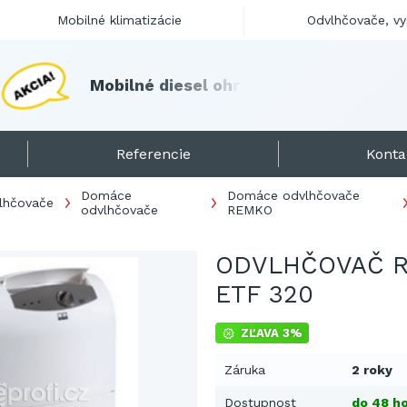
Mobilné klimatizácie
Odvlhčovače, v
M
o
b
i
l
n
é
d
i
e
s
e
l
o
h
r
i
e
v
a
č
e
s
k
l
a
d
o
m
!
Referencie
Konta
Domáce
Domáce odvlhčovače
lhčovače
odvlhčovače
REMKO
ODVLHČOVAČ 
ETF 320
ZĽAVA 3%
Záruka
2 roky
Dostupnost
do 48 ho