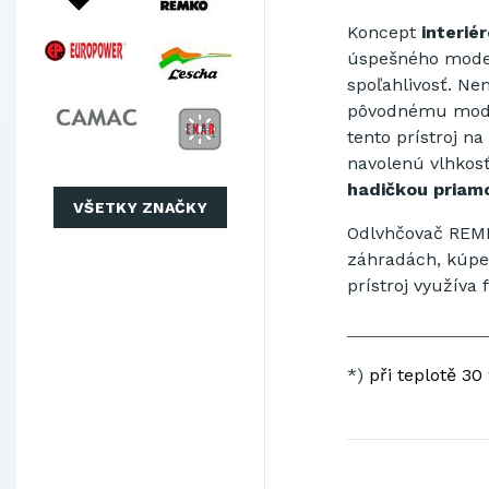
Koncept
interi
úspešného model
spoľahlivosť. Ne
pôvodnému mode
tento prístroj n
navolenú vlhkos
hadičkou priam
VŠETKY ZNAČKY
Odlvhčovač REMK
záhradách, kúpel
prístroj využív
_____________________
*)
při teplotě 30