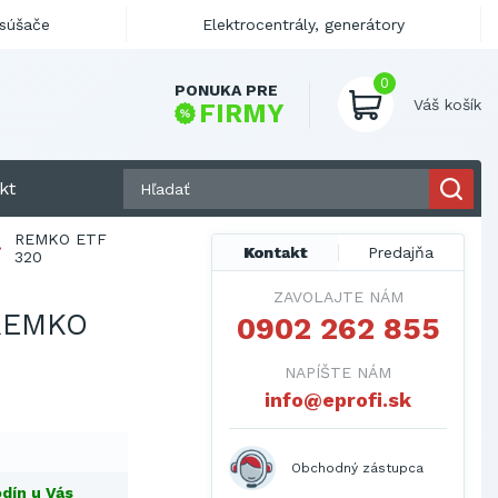
ysúšače
Elektrocentrály, generátory
0
PONUKA PRE
Váš košík
FIRMY
kt
REMKO ETF
Kontakt
Predajňa
320
ZAVOLAJTE NÁM
REMKO
0902 262 855
NAPÍŠTE NÁM
info@eprofi.sk
Obchodný zástupca
dín u Vás