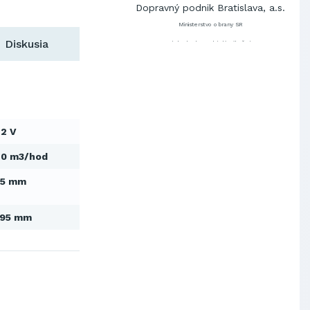
Dopravný podnik Bratislava, a.s.
Ministerstvo obrany SR
Diskusia
Východoslovenská distribučná,
a.s.
SCHINDLER ESKALÁTORY, s.r.o.
Metrostav Slovakia a.s.
Tatry Mountains Resorts, a.s.
Výskumný ústav chemických
vlákien, a.s.
2 V
OBAL-SERVIS, a.s. Košice
40 m3/hod
Prievidzské pekárne a cukrárne
a.s.
65 mm
Slovenské elektrárne, a.s.
Dopravný podnik Bratislava, a.s.
395 mm
Ministerstvo obrany SR
Východoslovenská distribučná,
a.s.
SCHINDLER ESKALÁTORY, s.r.o.
Metrostav Slovakia a.s.
Tatry Mountains Resorts, a.s.