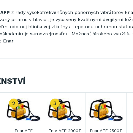
 AFP
z rady vysokofrekvenčných ponorných vibrátorov Ena
aný priamo v hlavici, je vybavený kvalitnými dvojitými lož
ľmi odolnej hliníkovej zliatiny a tepelnou ochranou stator
 poškodeniu je samozrejmosťou. Možnosť širokého využitia
c Enar.
ENSTVÍ
E 2500T
Enar AFE 3500
Enar AFE 4500
Perles CAF 1