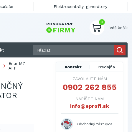
ysúšače
Elektrocentrály, generátory
0
PONUKA PRE
Váš košík
FIRMY
kt
Enar M7
Kontakt
Predajňa
AFP
ZAVOLAJTE NÁM
ENČNÝ
0902 262 855
ÁTOR
NAPÍŠTE NÁM
info@eprofi.sk
Obchodný zástupca
y