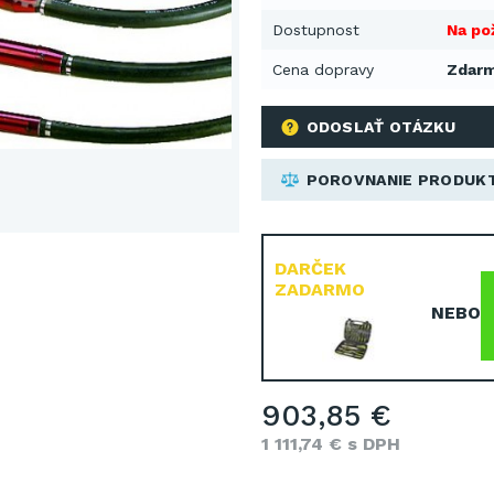
Dostupnost
Na po
Cena dopravy
Zdar
ODOSLAŤ OTÁZKU
POROVNANIE PRODUK
DARČEK
ZADARMO
NEBO
903,85 €
1 111,74 € s DPH