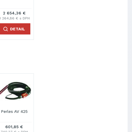
1 419,79 €
1 720,54 €
3 430,69 €
PH
1 746,34 € s DPH
2 116,26 € s DPH
4 219,75 € s DPH
DETAIL
DETAIL
DETAIL
1
585T
Perles AV 655T
Perles AV 755T
Enar M38 AFP
€
718,98 €
756,66 €
686,47 €