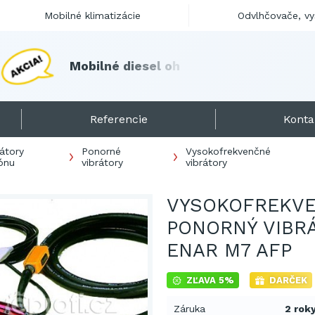
Mobilné klimatizácie
Odvlhčovače, v
M
o
b
i
l
n
é
d
i
e
s
e
l
o
h
r
i
e
v
a
č
e
s
k
l
a
d
o
m
!
Referencie
Konta
rátory
Ponorné
Vysokofrekvenčné
ónu
vibrátory
vibrátory
VYSOKOFREKV
PONORNÝ VIBR
ENAR M7 AFP
ZĽAVA 5%
DARČEK
Záruka
2 rok