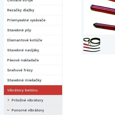
Čistiace stroje
Rezačky dlažby
Priemyselné vysávače
Stavebné píly
Diamantové kotúče
Stavebné navijáky
Pásové nakladače
Snehové frézy
Stavebné miešačky
Vibrátory betónu
Príložné vibrátory
Ponorné vibrátory