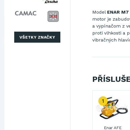
Model
ENAR M7
motor je zabudov
a vypínačom z ve
proti vlhkosti a
VŠETKY ZNAČKY
vibračných hlaví
PŘÍSLUŠ
2
3
Enar AFE
Enar AFE
Enar AFE 2000T
Enar AF