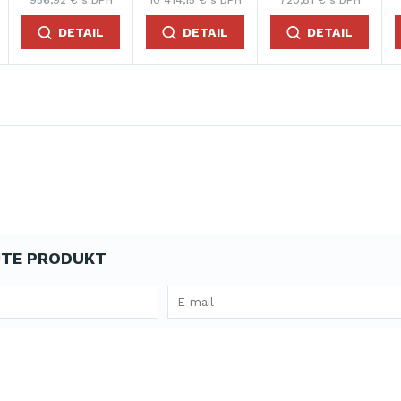
 € s DPH
740,27 € s DPH
819,78 € s DPH
856,26 € s
DETAIL
DETAIL
DETAIL
DETA
TE PRODUKT