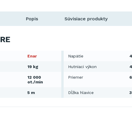
Popis
Súvisiace produkty
RE
Enar
Napätie
4
19 kg
Hutniaci výkon
12 000
Priemer
ot./min
5 m
Dĺžka hlavice