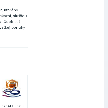
Výskumný ústav chemických
vlákien, a.s.
r, ktorého
OBAL-SERVIS, a.s. Košice
iskami, skriňou
Prievidzské pekárne a cukrárne
a. Odolnosť
a.s.
 veľkej ponuky
00
Perles CAF 140
Perles CAF 220
Perles CAF 600