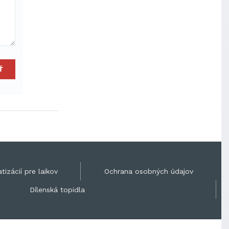
Ť
tizácií pre laikov
Ochrana osobných údajov
Dílenská topidla