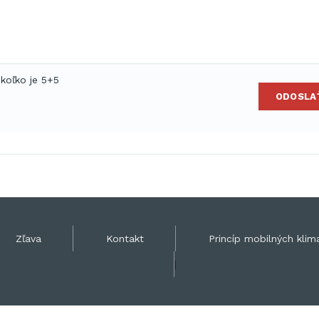
 koľko je 5+5
ODOSLA
Zľava
Kontakt
Princíp mobilných klima
|