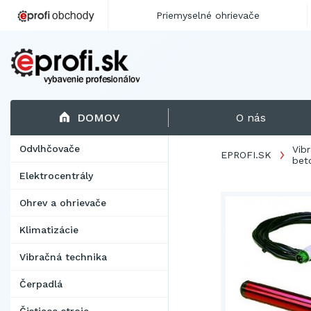
Priemyselné ohrievače
DOMOV
O nás
Odvlhčovače
Vib
EPROFI.SK
bet
Elektrocentrály
Ohrev a ohrievače
Klimatizácie
Vibračná technika
Čerpadlá