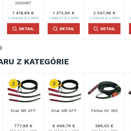
,96 €
2 654,36 €
3 146,32 €
1 156,22 €
€ s DPH
3 264,86 € s DPH
3 869,98 € s DPH
1 422,15 € s D
TAIL
DETAIL
DETAIL
DETAIL
ARU Z KATEGÓRIE
s AV 385
Perles AV 425
Perles AV 525T
Perles AV 
,02 €
601,85 €
666,49 €
696,14 