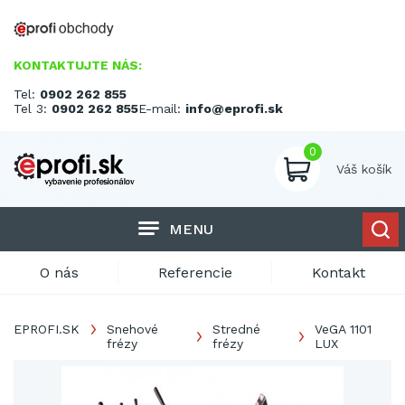
KONTAKTUJTE NÁS:
Tel:
0902 262 855
Tel 3:
0902 262 855
E-mail:
info@eprofi.sk
0
Váš košík
MENU
O nás
Referencie
Kontakt
EPROFI.SK
Snehové
Stredné
VeGA 1101
frézy
frézy
LUX