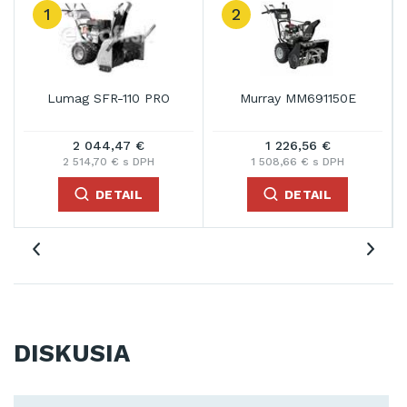
1
2
Lumag SFR-110 PRO
Murray MM691150E
2 044,47 €
1 226,56 €
2 514,70 € s DPH
1 508,66 € s DPH
DETAIL
DETAIL
DISKUSIA