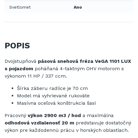
Svetlomet
Ano
POPIS
Dvojstupňová
pásová snehová fréza VeGA 1101 LUX
s pojazdom
poháňaná
4
-
taktným
OHV
motor
om
s
výkonom
11 HP
/
337
ccm
.
Šírka záberu
radlice
je
70
cm
Model má
vyhrievané rukoväte
Masívna
oceľová
konštrukcia
šasi
Pracovný
výkon 2900 m3 / hod
a
maximálna
odhodová
vzdialenosť
20
m
predstavuje
dostatočný
výkon
pre
každodennú
prácu v
horských oblastiach
.