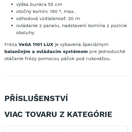
výška
bunkra
55
cm
otočný
komín
:
190
°
,
max
.
odhodová
vzdialenosť
:
20
m
ovládanie z
panelu
,
nadstavení
komína
z pozície
obsluhy
Fréza
VeGA 1101 LUX
je vybavená
špeciálnym
balančným a ovládacím systémom
pre
jednoduché
otáčanie
frézy
pomocou
páčok
pod
rukoväťou
.
PŘÍSLUŠENSTVÍ
VIAC TOVARU Z KATEGÓRIE