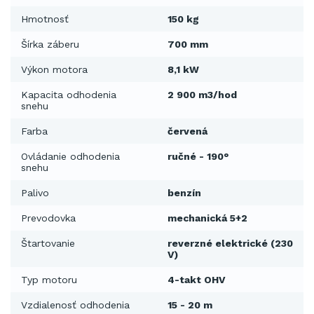
Hmotnosť
150 kg
Šírka záberu
700 mm
Výkon motora
8,1 kW
Kapacita odhodenia
2 900 m3/hod
snehu
Farba
červená
Ovládanie odhodenia
ručné - 190°
snehu
Palivo
benzín
Prevodovka
mechanická 5+2
Štartovanie
reverzné elektrické (230
V)
Typ motoru
4-takt OHV
Vzdialenosť odhodenia
15 - 20 m