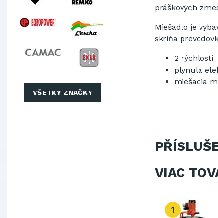
práškových zmesí 
Miešadlo je vyb
skriňa prevodovk
2 rýchlosti
plynulá ele
miešacia m
VŠETKY ZNAČKY
PŘÍSLUŠ
VIAC TOV
1