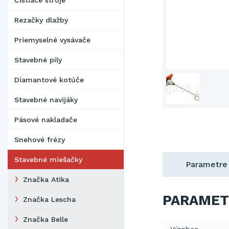
Čistiace stroje
Rezačky dlažby
Priemyselné vysávače
Stavebné píly
Diamantové kotúče
Stavebné navijáky
Pásové nakladače
Snehové frézy
Stavebné miešačky
Parametre
Značka Atika
PARAMET
Značka Lescha
Značka Belle