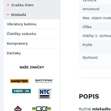
Výrobca
Značka Diem
Hmotnosť
Miešadlá
Max. objem mokr
Vibrátory betónu
Dĺžka
Čističky vzduchu
Otáčky 2. rýchlo
Kompresory
Krytie
Darčeky
Rýchlosti
NAŠE ZNAČKY
POPIS
Ručné
miešadlo