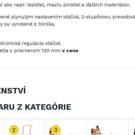
ako napr. lepidiel, mazív, plnidiel a ďalších materiálov.
avené plynulým nastavením otáčok, 2-stupňovou prevodovk
y sú vyrobené z hliníka.
ktronická regulácia otáčok
etla s priemerom 120 mm
v cene
ENSTVÍ
ARU Z KATEGÓRIE
2
3