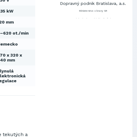
30 V
Dopravný podnik Bratislava, a.s.
,35 kW
Ministerstvo obrany SR
Východoslovenská distribučná,
120 mm
a.s.
SCHINDLER ESKALÁTORY, s.r.o.
–620 ot./min
Metrostav Slovakia a.s.
Nemecko
Tatry Mountains Resorts, a.s.
70 x 320 x
Výskumný ústav chemických
vlákien, a.s.
240 mm
OBAL-SERVIS, a.s. Košice
lynulá
Prievidzské pekárne a cukrárne
lektronická
a.s.
egulace
Slovenské elektrárne, a.s.
Dopravný podnik Bratislava, a.s.
Ministerstvo obrany SR
Východoslovenská distribučná,
a.s.
SCHINDLER ESKALÁTORY, s.r.o.
Metrostav Slovakia a.s.
e tekutých a
Tatry Mountains Resorts, a.s.