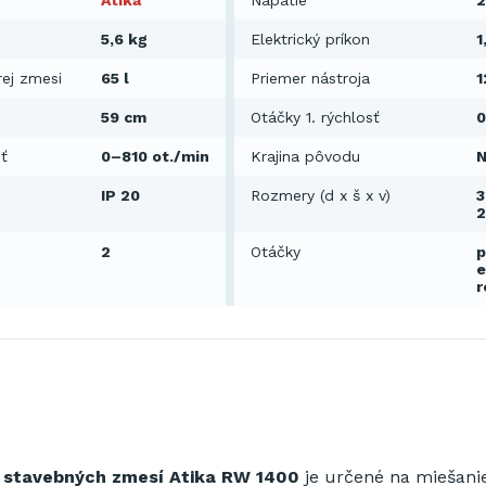
Atika
Napätie
2
5,6 kg
Elektrický príkon
1
ej zmesi
65 l
Priemer nástroja
59 cm
Otáčky 1. rýchlosť
0
sť
0–810 ot./min
Krajina pôvodu
IP 20
Rozmery (d x š x v)
3
2
Otáčky
p
e
r
 stavebných zmesí Atika RW 1400
je určené na miešani