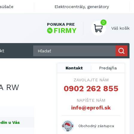
ysúšače
Elektrocentrály, generátory
0
PONUKA PRE
Váš košík
FIRMY
kt
Kontakt
Predajňa
ZAVOLAJTE NÁM
A RW
0902 262 855
NAPÍŠTE NÁM
info@eprofi.sk
dín u Vás
Obchodný zástupca