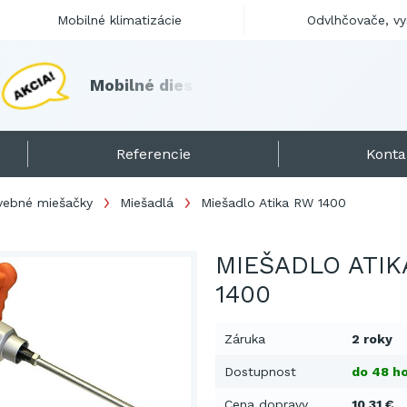
Mobilné klimatizácie
Odvlhčovače, v
M
o
b
i
l
n
é
d
i
e
s
e
l
o
h
r
i
e
v
a
č
e
s
k
l
a
d
o
m
!
Referencie
Konta
vebné miešačky
Miešadlá
Miešadlo Atika RW 1400
MIEŠADLO ATIK
1400
Záruka
2 roky
Dostupnost
do 48 ho
Cena dopravy
10,31 €