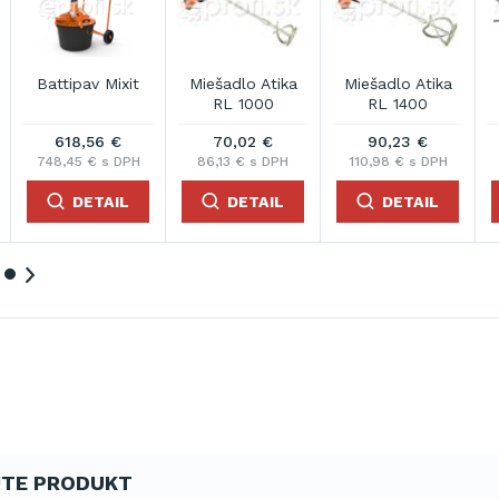
Battipav Mixit
Miešadlo Atika
Miešadlo Atika
RL 1000
RL 1400
618,56 €
70,02 €
90,23 €
748,45 € s DPH
86,13 € s DPH
110,98 € s DPH
DETAIL
DETAIL
DETAIL
TE PRODUKT