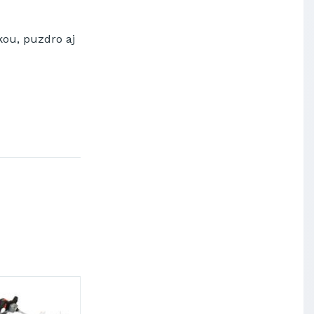
Výskumný ústav chemických
vlákien, a.s.
ou, puzdro aj
OBAL-SERVIS, a.s. Košice
Prievidzské pekárne a cukrárne
a.s.