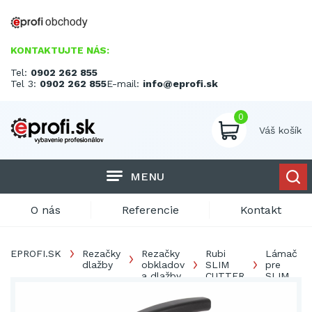
KONTAKTUJTE NÁS:
Tel:
0902 262 855
Tel 3:
0902 262 855
E-mail:
info@eprofi.sk
0
Váš košík
MENU
O nás
Referencie
Kontakt
EPROFI.SK
Rezačky
Rezačky
Rubi
Lámač
dlažby
obkladov
SLIM
pre
a dlažby
CUTTER
SLIM
CUTTER