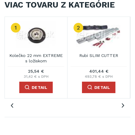
VIAC TOVARU Z KATEGÓRIE
1
2
Kolečko 22 mm EXTREME
Rubi SLIM CUTTER
s ložiskom
25,54 €
401,44 €
31,42 € s DPH
493,78 € s DPH
DETAIL
DETAIL