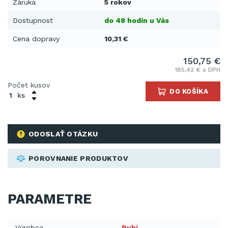
Záruka
5 rokov
Dostupnost
do 48 hodín u Vás
Cena dopravy
10,31 €
150,75 €
185,42 € s DPH
Počet kusov
DO KOŠÍKA
ks
ODOSLAŤ OTÁZKU
POROVNANIE PRODUKTOV
PARAMETRE
Výrobca
Rubi