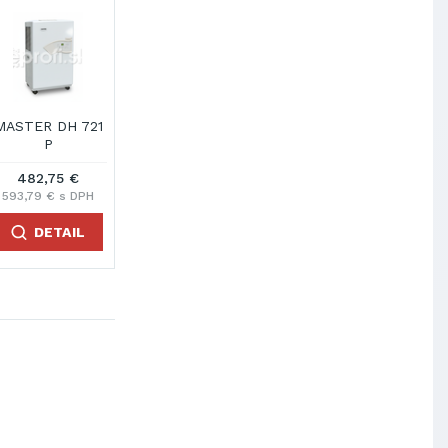
MASTER DH 721
P
482,75 €
593,79 € s DPH
DETAIL