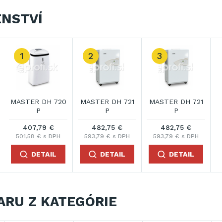
ENSTVÍ
1
2
3
MASTER DH 720
MASTER DH 721
MASTER DH 721
P
P
P
407,79 €
482,75 €
482,75 €
501,58 € s DPH
593,79 € s DPH
593,79 € s DPH
DETAIL
DETAIL
DETAIL
ARU Z KATEGÓRIE