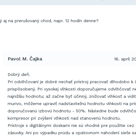
ný aj na prerušovaný chod, napr. 12 hodín denne?
Pavol M. Čajka
16. apríl 2
Dobrý deň.
Pri odvlhčovaní je dobré nechať prístroj pracovať dlhodobo k 
prispôsobený. Pri vysokej vlhkosti doporučujeme odvlhčovať n
najnižšiu hodnotu; až začne byť účinný, znižovať vlhkosť a vidi
murivo, môžeme upraviť nadstaviteľnú hodnotu vlhkosti na prís
doporučovanú izbovú hodnotu - 50%. Následne bude odvlhčo
kompresor pri zvýšení vlhkosti nad stanovenú hodnotu.
Prístroje s digitálnymi doskami nie sú vhodné pre použitie cez
zásuvky. Ani po výpadku prúdu a opätovnom nahodení sieťe sa