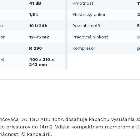
41 dB
Hmotnosť
1
1,8 l
Elektrický príkon
on
10 l/24h
Rozsah teplôt
5
tor
12–15 m2
Pracovná vlhkosť
3
R 290
Kompresor
p
 v)
400 x 310 x
243 mm
hčovača DAITSU ADD 10XA dosahuje kapacitu vysúšania až 
 do priestorov do 14m2. Vďaka kompaktným rozmerom a 
ácností či kancelárií.