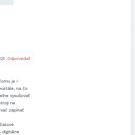
021
Odpovedať
čomu je i
eustále, na čo
teľne vysušovať
troji na
vač zapínať
 časové
 digitálne