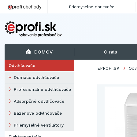
Priemyselné ohrievače
DOMOV
O nás
Odvlhčovače
EPROFI.SK
Odv
Domáce odvlhčovače
Profesionálne odvlhčovače
Adsorpčné odvlhčovače
Bazénové odvlhčovače
Priemyselné ventilátory
Elektrocentrály