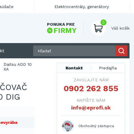
ysúšače
Elektrocentrály, generátory
0
PONUKA PRE
Váš košík
FIRMY
kt
Daitsu ADD 10
Kontakt
Predajňa
XA
ZAVOLAJTE NÁM
HČOVAČ
0902 262 855
0 DIG
NAPÍŠTE NÁM
info@eprofi.sk
nevyrába
Obchodný zástupca