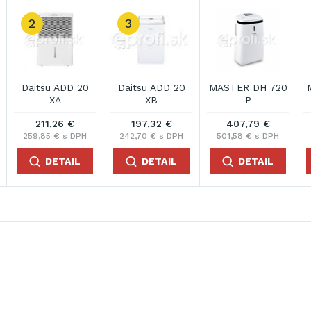
2
3
Daitsu ADD 20
Daitsu ADD 20
MASTER DH 720
XA
XB
P
211,26 €
197,32 €
407,79 €
259,85 € s DPH
242,70 € s DPH
501,58 € s DPH
DETAIL
DETAIL
DETAIL