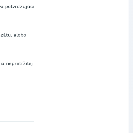
va potvrdzujúci
Výskumný ústav chemických
vlákien, a.s.
OBAL-SERVIS, a.s. Košice
Prievidzské pekárne a cukrárne
a.s.
zátu, alebo
ia nepretržitej