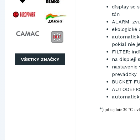
display so 
tón
ALARM: zvuk
ekologické 
automatické
pokiaľ nie j
FILTER: indi
na displeji
VŠETKY ZNAČKY
nastavenie 
prevádzky
BUCKET FUL
AUTODEFROS
automatický
*)
pri teplote 30 °C a 