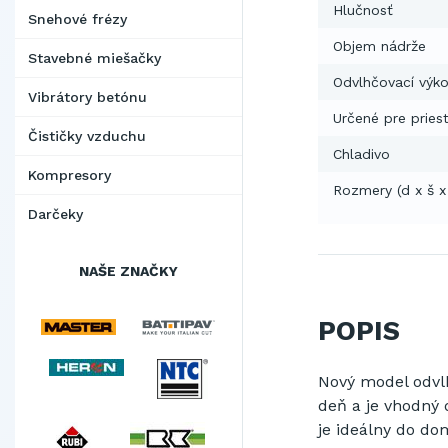
Hlučnosť
Snehové frézy
Objem nádrže
Stavebné miešačky
Odvlhčovací výk
Vibrátory betónu
Určené pre pries
Čističky vzduchu
Chladivo
Kompresory
Rozmery (d x š x
Darčeky
NAŠE ZNAČKY
POPIS
Nový model odvl
deň a je vhodný
je ideálny do dom