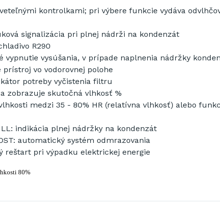
sveteľnými kontrolkami; pri výbere funkcie vydáva odvlhčo
ová signalizácia pri plnej nádrži na kondenzát
chladivo R290
 vypnutie vysúšania, v prípade naplnenia nádržky konden
e prístroj vo vodorovnej polohe
kátor potreby vyčistenia filtru
 sa zobrazuje skutočná vlhkosť %
vlhkosti medzi 35 - 80% HR (relatívna vlhkosť) alebo funkc
L: indikácia plnej nádržky na kondenzát
T: automatický systém odmrazovania
 reštart pri výpadku elektrickej energie
vlhkosti 80%