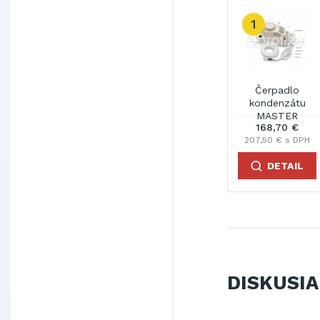
1
Čerpadlo
kondenzátu
MASTER
168,70 €
207,50 € s DPH
DETAIL
DISKUSIA