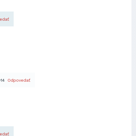
edať
014
Odpovedať
edať