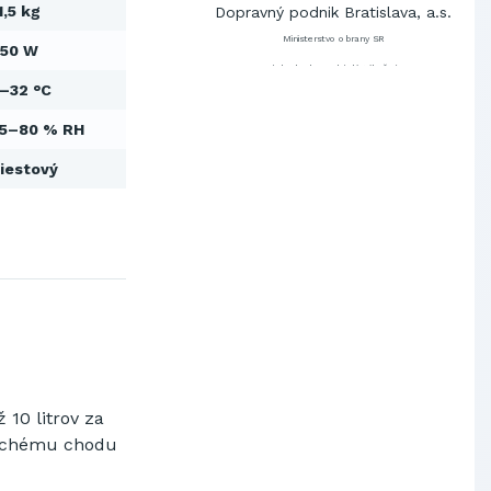
1,5 kg
Dopravný podnik Bratislava, a.s.
Ministerstvo obrany SR
250 W
Východoslovenská distribučná,
a.s.
–32 °C
SCHINDLER ESKALÁTORY, s.r.o.
5–80 % RH
Metrostav Slovakia a.s.
Tatry Mountains Resorts, a.s.
iestový
Výskumný ústav chemických
vlákien, a.s.
OBAL-SERVIS, a.s. Košice
Prievidzské pekárne a cukrárne
a.s.
Slovenské elektrárne, a.s.
Dopravný podnik Bratislava, a.s.
Ministerstvo obrany SR
Východoslovenská distribučná,
a.s.
10 litrov za
SCHINDLER ESKALÁTORY, s.r.o.
tichému chodu
Metrostav Slovakia a.s.
Tatry Mountains Resorts, a.s.