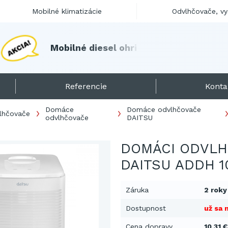
Mobilné klimatizácie
Odvlhčovače, v
M
o
b
i
l
n
é
d
i
e
s
e
l
o
h
r
i
e
v
a
č
e
s
k
l
a
d
o
m
!
Referencie
Konta
Domáce
Domáce odvlhčovače
lhčovače
odvlhčovače
DAITSU
DOMÁCI ODVL
DAITSU ADDH 1
Záruka
2 roky
Dostupnost
už sa 
Cena dopravy
10,31 €