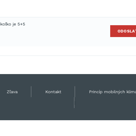
 koľko je 5+5
ODOSLA
Zľava
Kontakt
Princíp mobilných klima
|