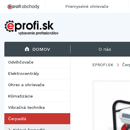
Priemyselné ohrievače
DOMOV
O nás
Odvlhčovače
EPROFI.SK
Čer
Elektrocentrály
Ohrev a ohrievače
Klimatizácie
Vibračná technika
Čerpadlá