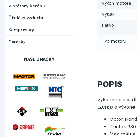
Výkon motora
Vibrátory betónu
Výtlak
Čističky vzduchu
Palivo
Kompresory
Typ motoru
Darčeky
NAŠE ZNAČKY
POPIS
Výkonné
čerpadl
GX160
o výkon
e 
Motor
Hond
Prietok
930
Maximálna 