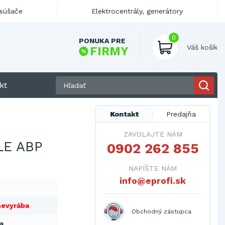
ysúšače
Elektrocentrály, generátory
0
PONUKA PRE
Váš košík
FIRMY
kt
Kontakt
Predajňa
ZAVOLAJTE NÁM
LE ABP
0902 262 855
NAPÍŠTE NÁM
info@eprofi.sk
nevyrába
Obchodný zástupca
a