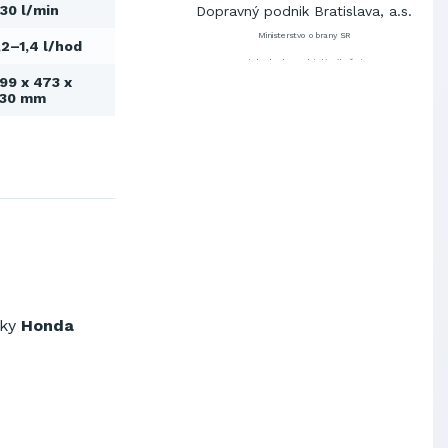
30 l/min
Dopravný podnik Bratislava, a.s.
Ministerstvo obrany SR
,2–1,4 l/hod
Východoslovenská distribučná,
a.s.
99 x 473 x
530 mm
SCHINDLER ESKALÁTORY, s.r.o.
Metrostav Slovakia a.s.
Tatry Mountains Resorts, a.s.
Výskumný ústav chemických
vlákien, a.s.
OBAL-SERVIS, a.s. Košice
Prievidzské pekárne a cukrárne
a.s.
Slovenské elektrárne, a.s.
Dopravný podnik Bratislava, a.s.
ky
Ho
nda
Ministerstvo obrany SR
Východoslovenská distribučná,
a.s.
SCHINDLER ESKALÁTORY, s.r.o.
Metrostav Slovakia a.s.
Tatry Mountains Resorts, a.s.