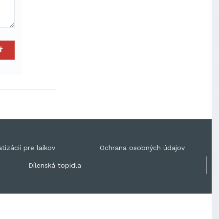
Ť
tizácií pre laikov
Ochrana osobných údajov
Dílenská topidla