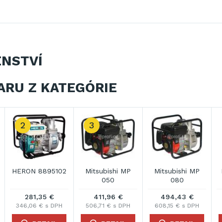
ENSTVÍ
ARU Z KATEGÓRIE
2
3
HERON 8895102
Mitsubishi MP
Mitsubishi MP
M
050
080
281,35 €
411,96 €
494,43 €
346,06 € s DPH
506,71 € s DPH
608,15 € s DPH
9