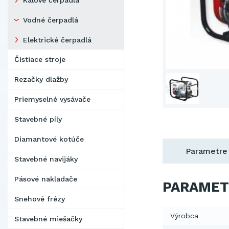
Kalové čerpadlá
Vodné čerpadlá
Elektrické čerpadlá
Čistiace stroje
Rezačky dlažby
Priemyselné vysávače
Stavebné píly
Diamantové kotúče
Parametre
Stavebné navijáky
Pásové nakladače
PARAMET
Snehové frézy
Výrobca
Stavebné miešačky