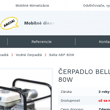
Mobilné klimatizácie
Odvlhčovače, v
M
o
b
i
l
n
é
d
i
e
s
e
l
o
h
r
i
e
v
a
č
e
s
k
l
a
d
o
m
!
Referencie
Konta
padlá
Vodné čerpadlá
Belle ABP 80W
ČERPADLO BEL
80W
Záruka
2 roky
Dostupnost
už sa 
Cena dopravy
Zdarm