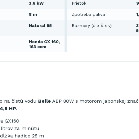
3,6 kW
Prietok
9
8 m
Zpotreba paliva
1
Natural 95
Rozmery (d x š x v)
3
Honda GX 160,
163 ccm
o
na
čistú vodu
Belle
ABP
80W
s motorom
japonskej znač
4,8 HP.
a
GX160
litrov
za
minútu
dĺžka
hadice
28
m